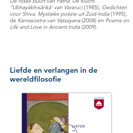
De rosse buurt van Patna
. De klucht
“Ubhayābhisārikā’ van Vararuci
(1985),
Gedichten
voor Shiva. Mystieke poëzie uit Zuid-India
(1995),
de
Kamasoetra van Vatsayana
(2008) en
Poems on
Life and Love in Ancient India
(2009).
Liefde en verlangen in de
wereldfilosofie