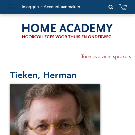
Inloggen
Account aanmaken
/
Hoofdmenu
openen
of
sluiten
Toon overzicht sprekers
Tieken, Herman