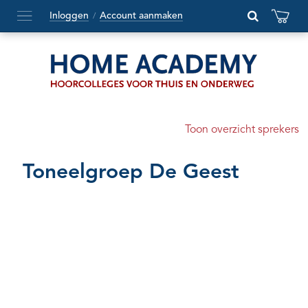
Inloggen
Account aanmaken
/
Hoofdmenu
openen
of
sluiten
Toon overzicht sprekers
Toneelgroep De Geest