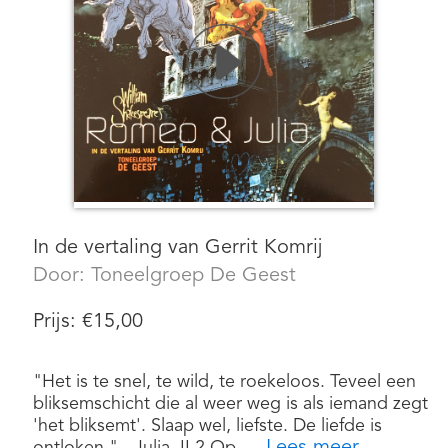
In de vertaling van Gerrit Komrij
Door:
Toneelgroep De Geest
Prijs:
€
15,00
"Het is te snel, te wild, te roekeloos. Teveel een
bliksemschicht die al weer weg is als iemand zegt
'het bliksemt'. Slaap wel, liefste. De liefde is
Lees meer
ontloken." - Julia, II.2 Op ....