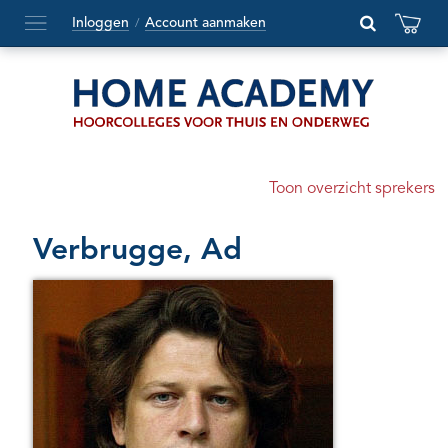
Inloggen
Account aanmaken
/
Hoofdmenu
openen
of
sluiten
Toon overzicht sprekers
Verbrugge, Ad