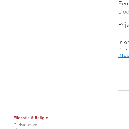
Een 
Doo
Prij
In o
de a
mee
Filosofie & Religie
Christendom