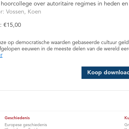
hoorcollege over autoritaire regimes in heden en
r:
Vossen, Koen
s:
€
15,00
nze op democratische waarden gebaseerde cultuur geldt
fgelopen eeuwen in de meeste delen van de wereld eerde
r
Koop downloa
Geschiedenis
Ku
Europese geschiedenis
Gr