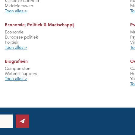
Klassieke oudheid
Ku
Middeleeuwen
Mu
Toon alles >
To
Economie, Politiek & Maatschappij
Ps
Economie
Me
Europese politiek
Ps
Politiek
Vi
Toon alles >
To
Biografieën
Ov
Componisten
Ca
Wetenschappers
Ho
Toon alles >
Y
To