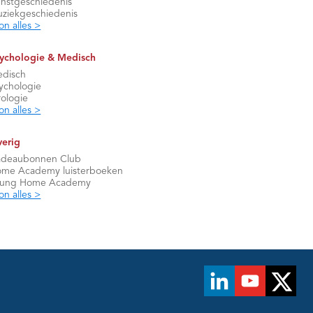
nstgeschiedenis
ziekgeschiedenis
on alles >
ychologie & Medisch
disch
ychologie
rologie
on alles >
erig
deaubonnen Club
me Academy luisterboeken
oung Home Academy
on alles >