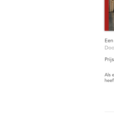
Een
Doo
Prij
Als 
heef