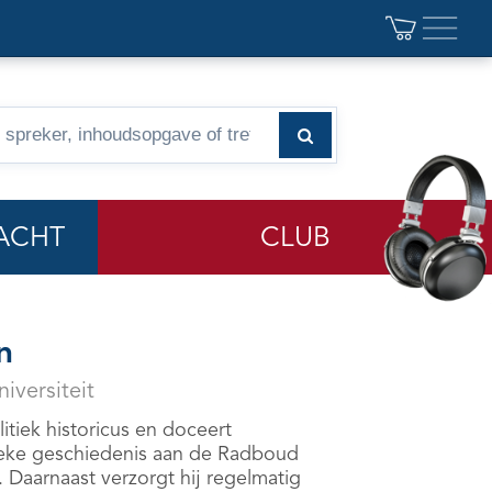
ACHT
CLUB
n
versiteit
itiek historicus en doceert
tieke geschiedenis aan de Radboud
. Daarnaast verzorgt hij regelmatig