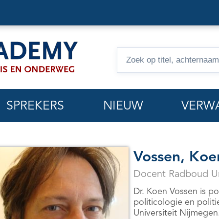
Zoeken
op
hoorcolleges
SPREKERS
NIEUW
VERW
Vossen, Koe
Docent Radboud Uni
Dr. Koen Vossen is pol
politicologie en poli
Universiteit Nijmegen