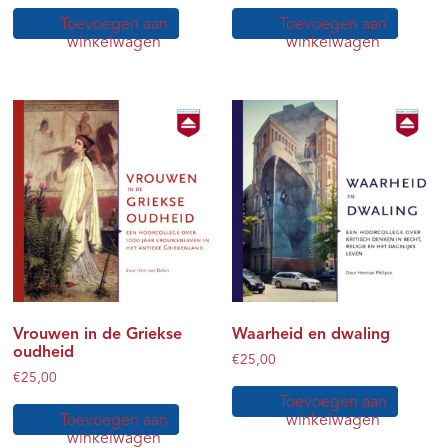
Toevoegen aan
Toevoegen aan
winkelwagen
winkelwagen
Vrouwen in de Griekse
Waarheid en dwaling
oudheid
€
25,00
€
25,00
Toevoegen aan
Toevoegen aan
winkelwagen
winkelwagen