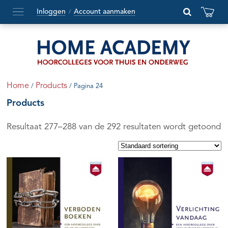
Inloggen
Account aanmaken
/
Hoofdmenu
openen
of
sluiten
Home
Products
/
/ Pagina 24
Products
Resultaat 277–288 van de 292 resultaten wordt getoond