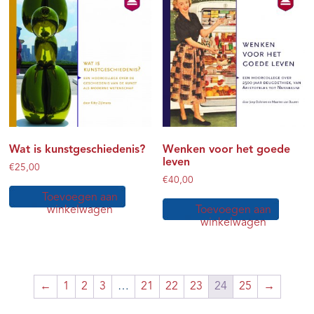
Wat is kunstgeschiedenis?
Wenken voor het goede
leven
€
25,00
€
40,00
Toevoegen aan
winkelwagen
Toevoegen aan
winkelwagen
←
1
2
3
…
21
22
23
24
25
→